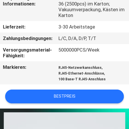
Informationen:
36 (2500pcs) im Karton;
Vakuumverpackung, Kästen im
TRETEN
Karton
SIE
Lieferzeit:
3-30 Arbeitstage
MIT
Zahlungsbedingungen:
L/C, D/A, D/P, T/T
UNS
Versorgungsmaterial-
5000000PCS/Week
IN
Fähigkeit:
VERBINDUNG
Markieren:
,
RJ45-Netzwerkanschluss
,
RJ45-Ethernet-Anschlüsse
VR
100 Base-T RJ45-Anschluss
SHOW
BESTPREIS
SITEMAP
PRIVACY