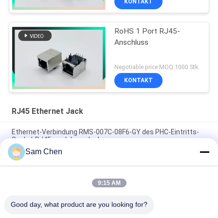
KONTAKT
RoHS 1 Port RJ45-
Anschluss
Negotiable price MOQ:1000 Stk.
KONTAKT
RJ45 Ethernet Jack
Ethernet-Verbindung RMS-007C-08F6-GY des PHC-Eintritts-
Sockel-RJ45 modularer Jack
Sam Chen
Magnetisches RJ45 Ethernet Jack RMA-392G-160F13-22 2 x 8
Hafen PBT
9:15 AM
Hafen des Netz-RJ45 8P8C sondern Hafen eine 180 Grad-
Spitze Entery-Netz aus
Good day, what product are you looking for?