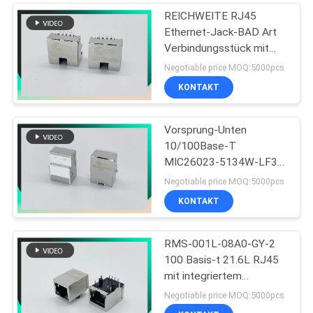
REICHWEITE RJ45
Ethernet-Jack-BAD Art
Verbindungsstück mit
Offsetart LED 8P8C mit
Negotiable price MOQ:5000pcs
Clipn
KONTAKT
Vorsprung-Unten
10/100Base-T
MIC26023-5134W-LF3
PHCONN SMTs RJ45
Negotiable price MOQ:5000pcs
Verbindungsstück-1x1
KONTAKT
RMS-001L-08A0-GY-2
100 Basis-t 21.6L RJ45
mit integriertem
Magnetics mit G/Y LED
Negotiable price MOQ:5000pcs