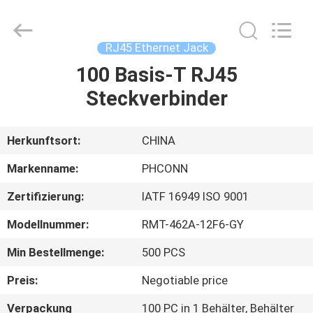
Dongguan
Penghui
Electronics
Co.,
Ltd..
RJ45 Ethernet Jack
All
Rights
Reserved.
100 Basis-T RJ45
HAUS
Steckverbinder
PRODUKTE
Herkunftsort:
CHINA
ÜBER
Markenname:
PHCONN
UNS
Zertifizierung:
IATF 16949 ISO 9001
Modellnummer:
RMT-462A-12F6-GY
FABRIK-
AUSFLUG
Min Bestellmenge:
500 PCS
Preis:
Negotiable price
QUALITÄTSKONTROLLE
Verpackung
100 PC in 1 Behälter, Behälter