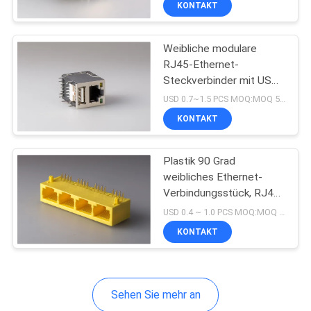
KONTAKT
17
RJ45 mit
Weibliche modulare
Transformator
RJ45-Ethernet-
Steckverbinder mit USB-
Buchse mit LED
USD 0.7~1.5 PCS MOQ:MOQ 500- 5 KPCS
KONTAKT
12
Plastik 90 Grad
weibliches Ethernet-
Zurückhaltung RJ45
Verbindungsstück, RJ45
Netz Jack Hafen-
Jack
USD 0.4 ~ 1.0 PCS MOQ:MOQ 500- 5 KPCS
Farbgelb 8P8C 1 x 4
KONTAKT
Sehen Sie mehr an
6