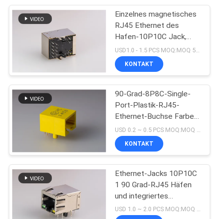
Einzelnes magnetisches
5
RJ45 Ethernet des
Hafen-10P10C Jack,
USB-Buchse
Jack-Frau des
USD1.0 - 1.5 PCS MOQ:MOQ 500- 5 KPCS
Verbindungsstück-RJ45
KONTAKT
gestapelt mit Schild
90-Grad-8P8C-Single-
Port-Plastik-RJ45-
Ethernet-Buchse Farbe
25
Gelb Lasche nach unten
USD 0.2 ~ 0.5 PCS MOQ:MOQ 500- 5 KPCS
KONTAKT
Buchse rj45
Ethernet-Jacks 10P10C
1 90 Grad-RJ45 Häfen
und integriertes
magnetisches
USD 1.0 ~ 2.0 PCS MOQ:MOQ 500- 5 KPCS
Verbindungsstück