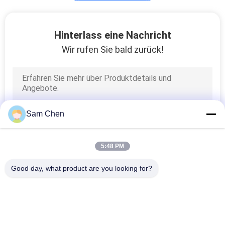
Lan-Magnetics
Hinterlass eine Nachricht
Wir rufen Sie bald zurück!
13
Sam Chen
Multi Hafen RJ45
5:48 PM
Good day, what product are you looking for?
Beliebte Kategorien
Alle
7
Rj45 Modularer Jack
RJ45 Ethernet Jack