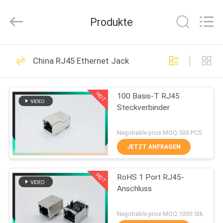
Dongguan
Penghui
Electronics
Produkte
Co.,
Ltd..
All
Rights
Reserved.
HAUS
82
China RJ45 Ethernet Jack
rj45 modularer Jack
PRODUKTE
HOT
100 Basis-T RJ45
Steckverbinder
ÜBER
UNS
Negotiable price MOQ:500 PCS
JETZT ANFRAGEN
34
FABRIK-
HOT
RoHS 1 Port RJ45-
AUSFLUG
RJ45 Ethernet Jack
Anschluss
QUALITÄTSKONTROLLE
Negotiable price MOQ:1000 Stk.