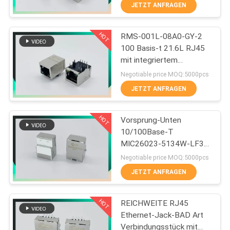
JETZT ANFRAGEN
TRETEN
HOT
RMS-001L-08A0-GY-2
SIE
33
100 Basis-t 21.6L RJ45
MIT
mit integriertem
Magnetisches RJ45
UNS
Magnetics mit G/Y LED
Negotiable price MOQ:5000pcs
Jack
IN
JETZT ANFRAGEN
VERBINDUNG
HOT
Vorsprung-Unten
10/100Base-T
VR
MIC26023-5134W-LF3
21
PHCONN SMTs RJ45
SHOW
Negotiable price MOQ:5000pcs
Verbindungsstück-1x1
JETZT ANFRAGEN
RJ11 RJ45 Jack
SITEMAP
HOT
REICHWEITE RJ45
Ethernet-Jack-BAD Art
PRIVACY
Verbindungsstück mit