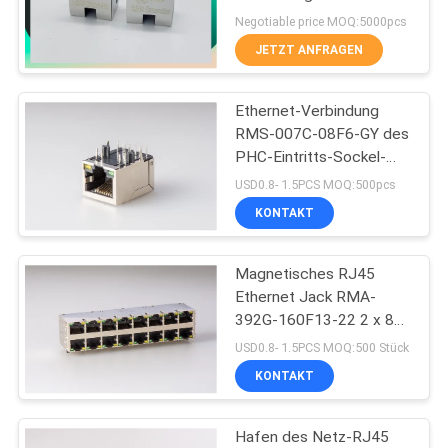
Offsetart LED 8P8C mit
POLICY
Negotiable price MOQ:5000pcs
Clipn
JETZT ANFRAGEN
16
Ethernet-Verbindung
90 Grad rj45
RMS-007C-08F6-GY des
PHC-Eintritts-Sockel-
RJ45 modularer Jack
USD0.8- 1.5PCS MOQ:500pcs
KONTAKT
Magnetisches RJ45
25
Ethernet Jack RMA-
392G-160F13-22 2 x 8
SMD RJ45
Hafen PBT
USD0.8- 1.5PCS MOQ:500 Stück
KONTAKT
Hafen des Netz-RJ45