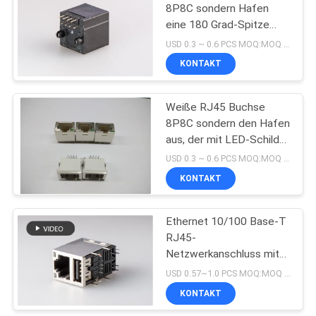
8P8C sondern Hafen
eine 180 Grad-Spitze
10
Entery-Netz aus
USD 0.3 ~ 0.6 PCS MOQ:MOQ 500- 5 KPCS
KONTAKT
POE Rj45 Jack
Weiße RJ45 Buchse
8P8C sondern den Hafen
aus, der mit LED-Schild
sinkt
USD 0.3 ~ 0.6 PCS MOQ:MOQ 500- 5 KPCS
KONTAKT
11
Verbindungsstück
Ethernet 10/100 Base-T
RJ45-
RJ45 USB
Netzwerkanschluss mit
USB-Anschluss /
USD 0.57~1.0 PCS MOQ:MOQ 500- 5 KPCS
Abschirmung / LED
KONTAKT