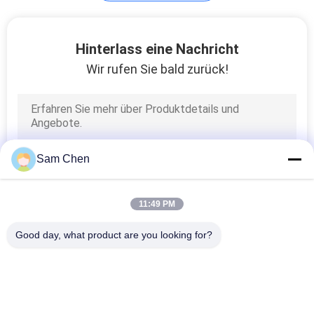
Lan-Magnetics
Hinterlass eine Nachricht
Wir rufen Sie bald zurück!
13
Sam Chen
Multi Hafen RJ45
11:49 PM
Good day, what product are you looking for?
Beliebte Kategorien
Alle
7
Rj45 Modularer Jack
RJ45 Ethernet Jack