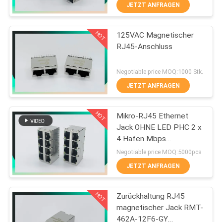
JETZT ANFRAGEN
TRETEN
HOT
125VAC Magnetischer
SIE
33
RJ45-Anschluss
MIT
Magnetisches RJ45
UNS
Negotiable price MOQ:1000 Stk.
Jack
IN
JETZT ANFRAGEN
VERBINDUNG
HOT
Mikro-RJ45 Ethernet
Jack OHNE LED PHC 2 x
VR
4 Hafen Mbps
21
10/100/1000
SHOW
Negotiable price MOQ:5000pcs
JETZT ANFRAGEN
RJ11 RJ45 Jack
SITEMAP
HOT
Zurückhaltung RJ45
magnetischer Jack RMT-
PRIVACY
462A-12F6-GY