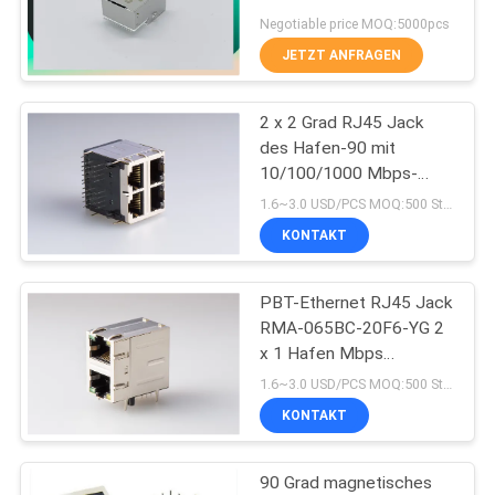
MIC3801D-5166
POLICY
Negotiable price MOQ:5000pcs
JETZT ANFRAGEN
16
2 x 2 Grad RJ45 Jack
90 Grad rj45
des Hafen-90 mit
10/100/1000 Mbps-
Transformator
1.6~3.0 USD/PCS MOQ:500 Stück
KONTAKT
PBT-Ethernet RJ45 Jack
25
RMA-065BC-20F6-YG 2
x 1 Hafen Mbps
SMD RJ45
10/100/1000
1.6~3.0 USD/PCS MOQ:500 Stück
KONTAKT
90 Grad magnetisches