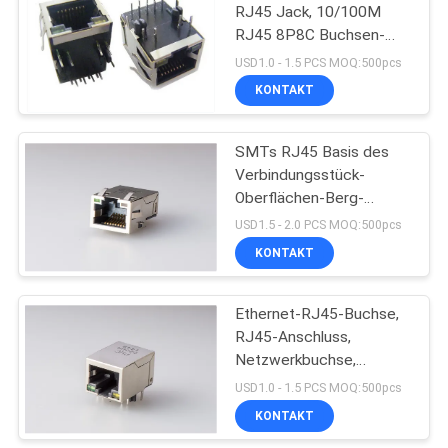
RJ45 Jack, 10/100M
RJ45 8P8C Buchsen-
10
Seite
USD1.0 - 1.5 PCS MOQ:500pcs
KONTAKT
POE Rj45 Jack
SMTs RJ45 Basis des
Verbindungsstück-
Oberflächen-Berg-
10/100 - T weibliches
USD1.5 - 2.0 PCS MOQ:500pcs
PWB Jack
KONTAKT
11
Verbindungsstück
Ethernet-RJ45-Buchse,
RJ45-Anschluss,
RJ45 USB
Netzwerkbuchse,
Buchse, Seite mit LED
USD1.0 - 1.5 PCS MOQ:500pcs
KONTAKT