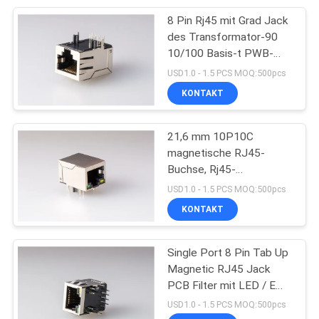
8 Pin Rj45 mit Grad Jack
5
des Transformator-90
10/100 Basis-t PWB-
USB-Buchse
Filter abgeschirmt
USD1.0 - 1.5 PCS MOQ:500pcs
KONTAKT
21,6 mm 10P10C
magnetische RJ45-
Buchse, Rj45-
25
Modularstecker, Single-
USD1.0 - 1.5 PCS MOQ:500pcs
Port-Ethernet, gestapelt
KONTAKT
Buchse rj45
mit Abschirmung
Single Port 8 Pin Tab Up
Magnetic RJ45 Jack
PCB Filter mit LED / EMI
optional
USD1.0 - 1.5 PCS MOQ:500pcs