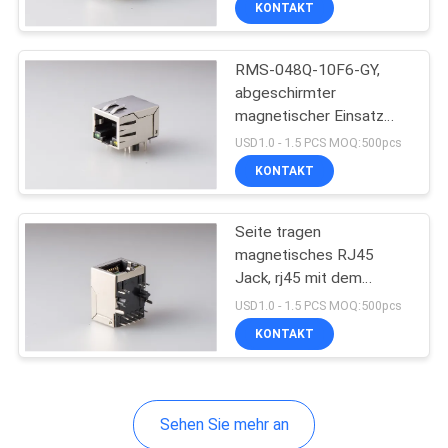
KONTAKT
17
RJ45 mit
RMS-048Q-10F6-GY,
Transformator
abgeschirmter
magnetischer Einsatz
RJ45 Jack, der Hafen
USD1.0 - 1.5 PCS MOQ:500pcs
10P 1x1 mit LED und
KONTAKT
Frühling überzieht
12
Seite tragen
magnetisches RJ45
Zurückhaltung RJ45
Jack, rj45 mit dem
integrierten Magnetics-
Jack
USD1.0 - 1.5 PCS MOQ:500pcs
Einsatz ein, der Hafen
KONTAKT
10P 1x1 mit geführt
überzieht
Sehen Sie mehr an
6