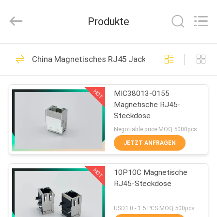
Dongguan
Penghui
Electronics
Produkte
Co.,
Ltd..
All
Rights
Reserved.
HAUS
82
China Magnetisches RJ45 Jack
rj45 modularer Jack
PRODUKTE
HOT
MIC38013-0155
Magnetische RJ45-
ÜBER
Steckdose
UNS
Negotiable price MOQ:5000pcs
JETZT ANFRAGEN
34
FABRIK-
HOT
10P10C Magnetische
AUSFLUG
RJ45 Ethernet Jack
RJ45-Steckdose
QUALITÄTSKONTROLLE
USD1.0 - 1.5 PCS MOQ:500pcs