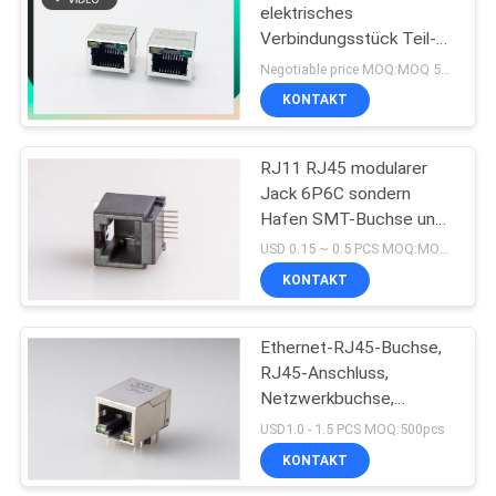
elektrisches
Verbindungsstück Teil-
10
Adapter Rj 45
Negotiable price MOQ:MOQ 500- 5 KPCS
elektrischer rj
KONTAKT
POE Rj45 Jack
Steckfassung
RJ11 RJ45 modularer
Jack 6P6C sondern
Hafen SMT-Buchse und
vollen Plastik aus
USD 0.15 ~ 0.5 PCS MOQ:MOQ 500- 5 KPCS
KONTAKT
11
Verbindungsstück
Ethernet-RJ45-Buchse,
RJ45-Anschluss,
RJ45 USB
Netzwerkbuchse,
Buchse, Seite mit LED
USD1.0 - 1.5 PCS MOQ:500pcs
KONTAKT