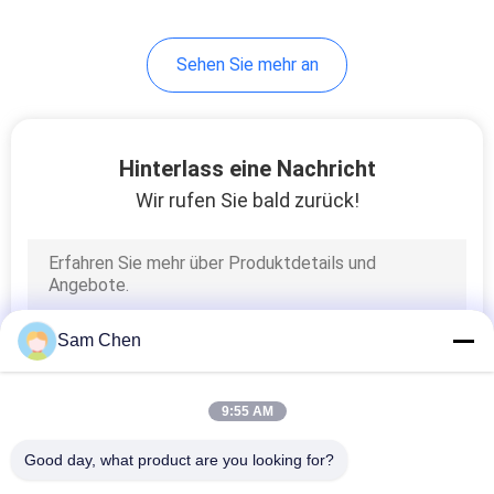
5
Sehen Sie mehr an
USB-Buchse
Hinterlass eine Nachricht
Wir rufen Sie bald zurück!
25
Buchse rj45
Sam Chen
9:55 AM
Good day, what product are you looking for?