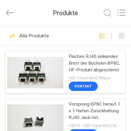
Dongguan
Penghui
Electronics
Produkte
Co.,
Ltd..
All
Rights
Reserved.
HAUS
82
Alle Produkte
rj45 modularer Jack
PRODUKTE
Flaches RJ45 sinkendes
Brett der Buchsen-8P8C,
ÜBER
HF-Produkt abgeschirmt
UNS
USD 1.0 pcs MOQ:500pcs
KONTAKT
34
FABRIK-
Vorsprung 8P8C herauf 1
AUSFLUG
RJ45 Ethernet Jack
x 1 Hafen-Zurückhaltung
RJ45 Jack mit
QUALITÄTSKONTROLLE
abgeschirmt und LED
US$1.0 - US$1.5/pcs MOQ:500pcs