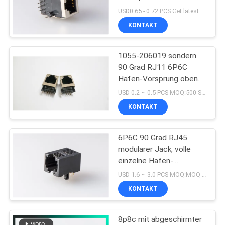
Vorsprungs-unten
POLICY
USD0.65 - 0.72 PCS Get latest price MOQ:500pcs
Verbindungsstück-1
KONTAKT
16
1055-206019 sondern
90 Grad rj45
90 Grad RJ11 6P6C
Hafen-Vorsprung oben
mit abgeschirmt aus
USD 0.2 ~ 0.5 PCS MOQ:500 Stück
KONTAKT
6P6C 90 Grad RJ45
25
modularer Jack, volle
einzelne Hafen-
SMD RJ45
Plastikfrau des
USD 1.6 ~ 3.0 PCS MOQ:MOQ 500- 5 KPCS
modularen
KONTAKT
Verbindungsstück-RJ45
8p8c mit abgeschirmter