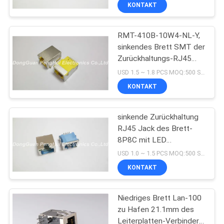
Y/G
KONTAKT
TRETEN
RMT-410B-10W4-NL-Y,
SIE
33
sinkendes Brett SMT der
MIT
Zurückhaltungs-RJ45
Magnetisches RJ45
UNS
Jack 1000M mit
USD 1.5 ~ 1.8 PCS MOQ:500 Stück
Jack
abgeschirmtem Gelb
IN
KONTAKT
VERBINDUNG
sinkende Zurückhaltung
RJ45 Jack des Brett-
VR
8P8C mit LED
21
abgeschirmtem blauem
SHOW
USD 1.0 ~ 1.5 PCS MOQ:500 Stück
LCP-Haus
KONTAKT
RJ11 RJ45 Jack
SITEMAP
Niedriges Brett Lan-100
zu Hafen 21.1mm des
PRIVACY
Leiterplatten-Verbinder-