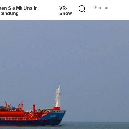
German
ten Sie Mit Uns In
VR-
rbindung
Show