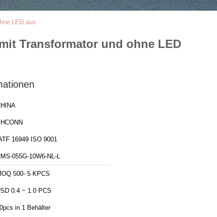
ohne LED aus
 mit Transformator und ohne LED
mationen
HINA
PHCONN
IATF 16949 ISO 9001
MS-055G-10W6-NL-L
OQ 500- 5 KPCS
SD 0.4 ~ 1.0 PCS
0pcs in 1 Behälter