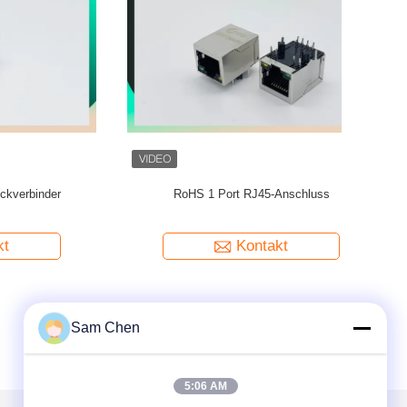
21.6L RJ45
Vorsprung-Unten 10/100Base-T MIC26023-
G/Y LED
5134W-LF3 PHCONN SMTs RJ45
Verbindungsstück-1x1
Kontakt
Sam Chen
5:06 AM