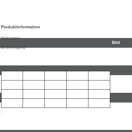
Produktinformation
Teilnummer:
Bild
Bescheinigung
:
:
: