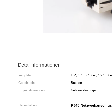
Detailinformationen
vergoldet:
Fu", 1u", 3u", 6u", 15u", 30u
Geschlecht:
Buchse
Projekt-Anwendung:
Netzwerklösungen
Hervorheben:
RJ45-Netzwerkanschlu