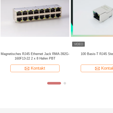
HS 1 Port RJ45-Anschluss
RMS-001L-08A0-GY-2 100 Basis-t 
mit integriertem Magnetics mit 
Kontakt
Kontakt