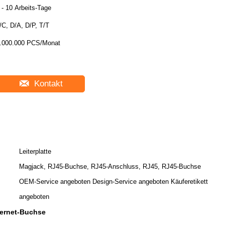
 - 10 Arbeits-Tage
/C, D/A, D/P, T/T
.000.000 PCS/Monat
Kontakt
Leiterplatte
Magjack, RJ45-Buchse, RJ45-Anschluss, RJ45, RJ45-Buchse
OEM-Service angeboten Design-Service angeboten Käuferetikett
angeboten
hernet-Buchse