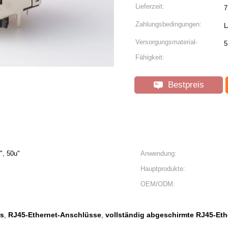
Lieferzeit:
7
Zahlungsbedingungen:
L
Versorgungsmaterial-
5
Fähigkeit:
Bestpreis
", 50u"
Anwendung:
Hauptprodukte:
OEM/ODM:
ss
RJ45-Ethernet-Anschlüsse
vollständig abgeschirmte RJ45-Et
,
,