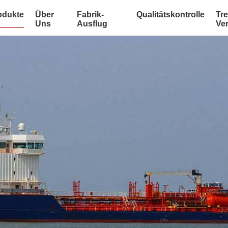
odukte
Über
Fabrik-
Qualitätskontrolle
Tre
Uns
Ausflug
Ve