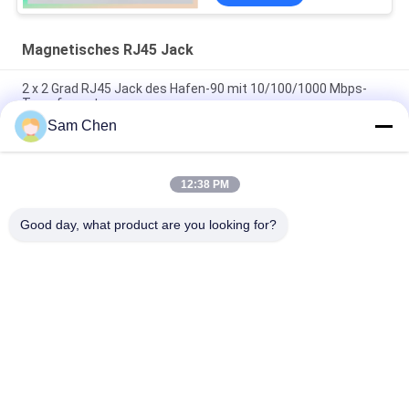
Magnetisches RJ45 Jack
2 x 2 Grad RJ45 Jack des Hafen-90 mit 10/100/1000 Mbps-
Transformator
Sam Chen
PBT-Ethernet RJ45 Jack RMA-065BC-20F6-YG 2 x 1 Hafen
Mbps 10/100/1000
12:38 PM
90 Grad magnetisches RJ45 Jack, 10/100M RJ45 8P8C
Buchsen-Seite
Good day, what product are you looking for?
Beliebte Kategorien
Alle
Rj45 Modularer Jack
RJ45 Ethernet Jack
Magnetisches RJ45 
RJ11 RJ45 Jack
Jack