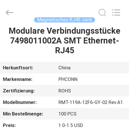
Dongguan
Penghui
Electronics
Co.,
Ltd..
Magnetisches RJ45 Jack
All
Rights
Reserved.
Modulare Verbindungsstücke
HAUS
7498011002A SMT Ethernet-
PRODUKTE
RJ45
ÜBER
Herkunftsort:
China
UNS
Markenname:
PHCONN
Zertifizierung:
ROHS
FABRIK-
Modellnummer:
RMT-119A-12F6-GY-02 Rev.A1
AUSFLUG
Min Bestellmenge:
100 PCS
QUALITÄTSKONTROLLE
Preis:
1.0-1.5 USD