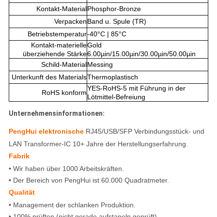
Kontakt-Material
Phosphor-Bronze
Verpacken
Band u. Spule (TR)
Betriebstemperatur
-40°C | 85°C
Kontakt-materielle
Gold
überziehende Stärke
6.00µin/15.00µin/30.00µin/50.00µin
Schild-Material
Messing
Unterkunft des Materials
Thermoplastisch
YES-RoHS-5 mit Führung in der
RoHS konform
Lötmittel-Befreiung
Unternehmensinformationen:
PengHui
elektronische
RJ45/USB/SFP Verbindungsstück- und
LAN Transformer-IC 10+ Jahre der Herstellungserfahrung.
Fabrik
• Wir haben über 1000 Arbeitskräften.
• Der Bereich von PengHui ist 60.000 Quadratmeter.
Qualität
• Management der schlanken Produktion.
• 100% prüften (nicht gerade aufstapeln geprüft).