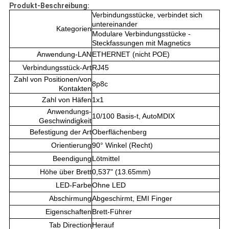
Produkt-Beschreibung:
Verbindungsstücke, verbindet sich
untereinander
Kategorien
Modulare Verbindungsstücke -
Steckfassungen mit Magnetics
Anwendung-LAN
ETHERNET (nicht POE)
Verbindungsstück-Art
RJ45
Zahl von Positionen/von
8p8c
Kontakten
Zahl von Häfen
1x1
Anwendungs-
10/100 Basis-t, AutoMDIX
Geschwindigkeit
Befestigung der Art
Oberflächenberg
Orientierung
90° Winkel (Recht)
Beendigung
Lötmittel
Höhe über Brett
0,537" (13.65mm)
LED-Farbe
Ohne LED
Abschirmung
Abgeschirmt, EMI Finger
Eigenschaften
Brett-Führer
Tab Direction
Herauf