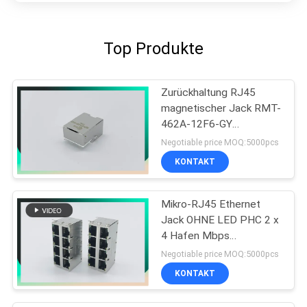
Top Produkte
Zurückhaltung RJ45
magnetischer Jack RMT-
462A-12F6-GY
MIC3801D-5166
Negotiable price MOQ:5000pcs
KONTAKT
Mikro-RJ45 Ethernet
Jack OHNE LED PHC 2 x
4 Hafen Mbps
10/100/1000
Negotiable price MOQ:5000pcs
KONTAKT