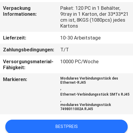
Verpackung
Paket: 120 PC in 1 Behälter,
TRETEN
Informationen:
9tray in 1 Karton, der 33*33*21
cm ist, 8KGS (1080pcs) jedes
SIE
Kartons
MIT
Lieferzeit:
10-30 Arbeitstage
UNS
Zahlungsbedingungen:
T/T
IN
Versorgungsmaterial-
10000 PC/Woche
VERBINDUNG
Fähigkeit:
Markieren:
Modulares Verbindungsstück des
VR
Ethernet-RJ45
,
SHOW
Ethernet-Verbindungsstück SMTs RJ45
,
modulares Verbindungsstück
7498011002A RJ45
SITEMAP
BESTPREIS
PRIVACY