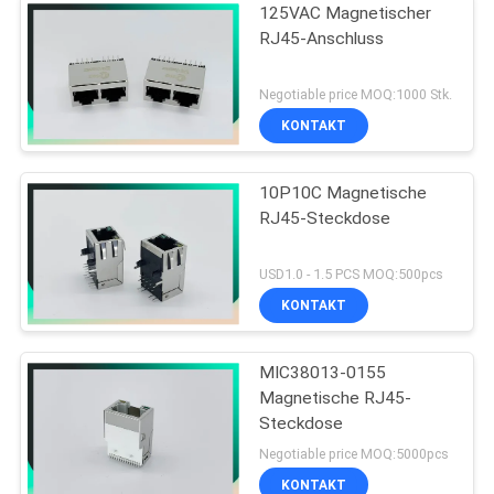
125VAC Magnetischer
RJ45-Anschluss
Negotiable price MOQ:1000 Stk.
KONTAKT
10P10C Magnetische
RJ45-Steckdose
USD1.0 - 1.5 PCS MOQ:500pcs
KONTAKT
MIC38013-0155
Magnetische RJ45-
Steckdose
Negotiable price MOQ:5000pcs
KONTAKT