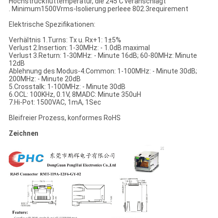
Höchstrückfluttemperatur, die 245℃ veranschlagt
. Minimum1500Vrms-Isolierung perIeee 802.3requirement
Elektrische Spezifikationen:
Verhältnis 1.Turns: Tx u. Rx+1: 1±5%
Verlust 2.Insertion: 1-30MHz: - 1.0dB maximal
Verlust 3.Return: 1-30MHz: - Minute 16dB; 60-80MHz: Minute
12dB
Ablehnung des Modus-4.Common: 1-100MHz: - Minute 30dB;
200MHz: - Minute 20dB
5.Crosstalk: 1-100MHz: - Minute 30dB
6.OCL: 100KHz, 0.1V, 8MADC: Minute 350uH
7.Hi-Pot: 1500VAC, 1mA, 1Sec
Bleifreier Prozess, konformes RoHS
Zeichnen