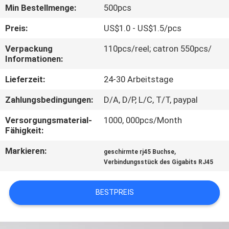
Min Bestellmenge:
500pcs
TRETEN
Preis:
US$1.0 - US$1.5/pcs
SIE
Verpackung
110pcs/reel; catron 550pcs/
MIT
Informationen:
UNS
Lieferzeit:
24-30 Arbeitstage
IN
Zahlungsbedingungen:
D/A, D/P, L/C, T/T, paypal
VERBINDUNG
Versorgungsmaterial-
1000, 000pcs/Month
Fähigkeit:
VR
Markieren:
,
geschirmte rj45 Buchse
SHOW
Verbindungsstück des Gigabits RJ45
SITEMAP
BESTPREIS
PRIVACY