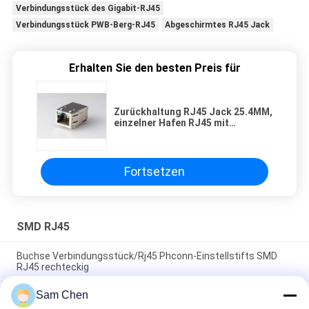
Verbindungsstück des Gigabit-RJ45
Verbindungsstück PWB-Berg-RJ45
Abgeschirmtes RJ45 Jack
Erhalten Sie den besten Preis für
Zurückhaltung RJ45 Jack 25.4MM,
einzelner Hafen RJ45 mit
Transformator 10/100 und LED
(patentiertes Produkt)
Fortsetzen
SMD RJ45
Buchse Verbindungsstück/Rj45 Phconn-Einstellstifts SMD
RJ45 rechteckig
Sam Chen
Kleines RJ45 modularer Jack Vertikale abgeschirmtes SMT
mit Spitzen-Eintritt WR-MJ 634108185321 des Lötmittel-