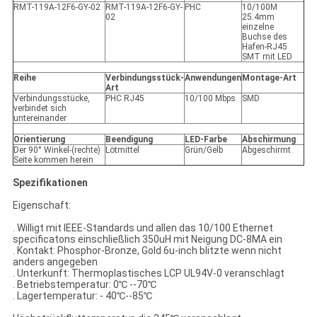
RMT-119A-12F6-GY-02
RMT-119A-12F6-GY-
PHC
10/100M
02
25.4mm
einzelne
Buchse des
Hafen-RJ45
SMT mit LED
Reihe
Verbindungsstück-
Anwendungen
Montage-Art
Art
Verbindungsstücke,
PHC RJ45
10/100 Mbps
SMD
verbindet sich
untereinander
Orientierung
Beendigung
LED-Farbe
Abschirmung
Der 90° Winkel-(rechte)
Lötmittel
Grün/Gelb
Abgeschirmt
Seite kommen herein
Spezifikationen
Eigenschaft:
. Willigt mit IEEE-Standards und allen das 10/100 Ethernet
specificatons einschließlich 350uH mit Neigung DC-8MA ein
. Kontakt: Phosphor-Bronze, Gold 6u-inch blitzte wenn nicht
anders angegeben
. Unterkunft: Thermoplastisches LCP UL94V-0 veranschlagt
. Betriebstemperatur: 0℃ --70℃
. Lagertemperatur: - 40℃--85℃