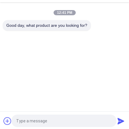
Vorsprungs-8P8C
12:41 PM
Kundengebundener 125 VAC-Effektivwert 18.1L SMD RJ45 für
Video, Vernetzung, Telekommunikation
Good day, what product are you looking for?
Beliebte Kategorien
Alle
Rj45 Modularer Jack
RJ45 Ethernet Jack
Magnetisches RJ45 
RJ11 RJ45 Jack
Jack
90 Grad Rj45
SMD RJ45
Verbindungsstück 
POE Rj45 Jack
RJ45 USB
Fordern Sie ein Angebot