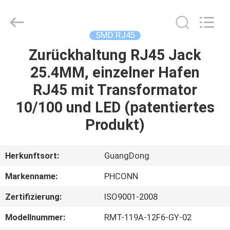
Dongguan
Penghui
Electronics
Co.,
Ltd..
SMD RJ45
All
Rights
Reserved.
Zurückhaltung RJ45 Jack
HAUS
25.4MM, einzelner Hafen
PRODUKTE
RJ45 mit Transformator
10/100 und LED (patentiertes
ÜBER
Produkt)
UNS
Herkunftsort:
GuangDong
FABRIK-
Markenname:
PHCONN
AUSFLUG
Zertifizierung:
ISO9001-2008
QUALITÄTSKONTROLLE
Modellnummer:
RMT-119A-12F6-GY-02