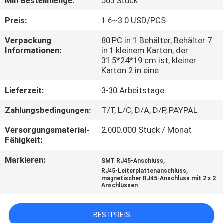
Min Bestellmenge:
500 Stück
TRETEN
Preis:
1.6~3.0 USD/PCS
SIE
Verpackung
80 PC in 1 Behälter, Behälter 7
Informationen:
in 1 kleinem Karton, der
MIT
31.5*24*19 cm ist, kleiner
UNS
Karton 2 in eine
IN
Lieferzeit:
3-30 Arbeitstage
VERBINDUNG
Zahlungsbedingungen:
T/T, L/C, D/A, D/P, PAYPAL
Versorgungsmaterial-
2.000.000 Stück / Monat
VR
Fähigkeit:
SHOW
Markieren:
,
SMT RJ45-Anschluss
,
RJ45-Leiterplattenanschluss
magnetischer RJ45-Anschluss mit 2 x 2
SITEMAP
Anschlüssen
BESTPREIS
PRIVACY