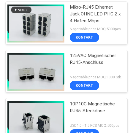
Mikro-RJ45 Ethernet
Jack OHNE LED PHC 2 x
4 Hafen Mbps
10/100/1000
Negotiable price MOQ:5000pcs
KONTAKT
125VAC Magnetischer
RJ45-Anschluss
Negotiable price MOQ:1000 Stk.
KONTAKT
10P10C Magnetische
RJ45-Steckdose
USD1.0 - 1.5 PCS MOQ:500pcs