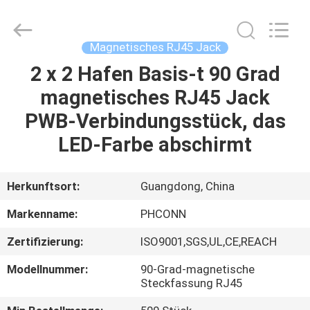
Dongguan
Penghui
Electronics
Co.,
Ltd..
Magnetisches RJ45 Jack
All
Rights
Reserved.
2 x 2 Hafen Basis-t 90 Grad
HAUS
magnetisches RJ45 Jack
PRODUKTE
PWB-Verbindungsstück, das
LED-Farbe abschirmt
ÜBER
UNS
Herkunftsort:
Guangdong, China
Markenname:
PHCONN
FABRIK-
Zertifizierung:
ISO9001,SGS,UL,CE,REACH
AUSFLUG
Modellnummer:
90-Grad-magnetische
Steckfassung RJ45
QUALITÄTSKONTROLLE