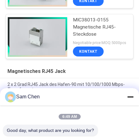
KONTAKT
MIC38013-0155
Magnetische RJ45-
Steckdose
Negotiable price MOQ:5000pcs
KONTAKT
Magnetisches RJ45 Jack
2 x 2 Grad RJ45 Jack des Hafen-90 mit 10/100/1000 Mbps-
Transformator
Sam Chen
PBT-Ethernet RJ45 Jack RMA-065BC-20F6-YG 2 x 1 Hafen
Mbps 10/100/1000
6:49 AM
90 Grad magnetisches RJ45 Jack, 10/100M RJ45 8P8C
Buchsen-Seite
Good day, what product are you looking for?