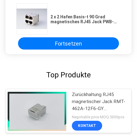
2 x 2 Hafen Basis-t 90 Grad
magnetisches RJ45 Jack PWB-
Verbindungsstück, das LED-Farbe
abschirmt
Fortsetzen
Top Produkte
Zurückhaltung RJ45
magnetischer Jack RMT-
462A-12F6-GY
MIC3801D-5166
Negotiable price MOQ:5000pcs
KONTAKT