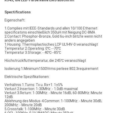
RJ45, die LED-Farbe keine EMS abschirmt
Spectifications
Eigenschaft:
1.Complies mit IEEE-Standards und allen 10/100 Ethernet
specificatons einschließlich 350uH mit Neigung DC-8MA
2.Contact: Phosphor-Bronze, Gold 6u-inch blitzte wenn nicht
anders angegeben
1.Housing: Thermoplastisches LCP UL94V-0 veranschlagt
Temperatur 2.Operating: 0℃ --70℃
Temperatur 3.Storage: - 40℃--85℃
Höchstrückfluttemperatur, die 245℃ veranschlagt
Isolierung 1.Minimum1500Vrms perIeee 802.3requirement
Elektrische Spezifikationen:
Verhältnis 1.Turns: Tx u. Rx+1: 1±5%
Verlust 2.Insertion: 1-30MHz: - 1.0dB maximal
Verlust 3.Return: 1-30MHz: - Minute 16dB; 60-80MHz: Minute
12dB
Ablehnung des Modus-4.Common: 1-100MHz: - Minute 30dB;
200MHz: - Minute 20dB
5.Crosstalk: 1-100MHz: - Minute 30dB