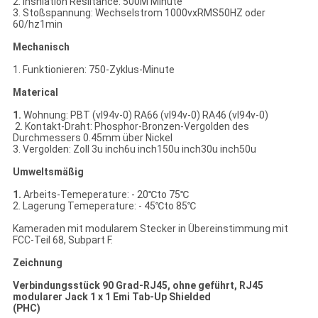
2. Insnlation Resiitance: 500M Minute
3. Stoßspannung: Wechselstrom 1000vxRMS50HZ oder
60/hz1min
Mechanisch
1. Funktionieren: 750-Zyklus-Minute
Materical
1.
Wohnung: PBT (vl94v-0) RA66 (vl94v-0) RA46 (vl94v-0)
2. Kontakt-Draht: Phosphor-Bronzen-Vergolden des
Durchmessers 0.45mm über Nickel
3. Vergolden: Zoll 3u inch6u inch150u inch30u inch50u
Umweltsmäßig
1.
Arbeits-Temeperature: - 20℃to 75℃
2. Lagerung Temeperature: - 45℃to 85℃
Kameraden mit modularem Stecker in Übereinstimmung mit
FCC-Teil 68, Subpart F.
Zeichnung
Verbindungsstück 90 Grad-RJ45, ohne geführt, RJ45
modularer Jack 1 x 1 Emi Tab-Up Shielded
(PHC)