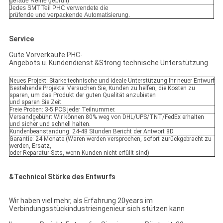
gerade Reihe geprüft)
Jedes SMT Teil PHC verwendete die
prüfende und verpackende Automatisierung.
Service
Gute Vorverkäufe PHC-
Angebots u. Kundendienst &Strong technische Unterstützung
Neues Projekt: Starke technische und ideale Unterstützung Ihr neuer Entwurf
Bestehende Projekte: Versuchen Sie, Kunden zu helfen, die Kosten zu
sparen, um das Produkt der guten Qualität anzubieten
und sparen Sie Zeit.
Freie Proben: 3-5 PCS jeder Teilnummer.
Versandgebühr: Wir können 80% weg von DHL/UPS/TNT/FedEx erhalten
und sicher und schnell halten.
Kundenbeanstandung: 24-48 Stunden Bericht der Antwort 8D.
Garantie: 24 Monate (Waren werden versprochen, sofort zurückgebracht zu
werden, Ersatz,
oder Reparatur-Sets, wenn Kunden nicht erfüllt sind)
&Technical Stärke des Entwurfs
Wir haben viel mehr, als Erfahrung 20years im
Verbindungsstückindustrieingenieur sich stützen kann