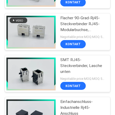
KONTAKT
Flacher 90-Grad-Rj45-
Steckverbinder RJ45-
Modularbuchse,
abgeschirmt
Negotiable price MOQ:MOQ 500- 5 KPCS
KONTAKT
SMT RJ45-
Steckverbinder, Lasche
unten
Negotiable price MOQ:MOQ 500- 5 KPCS
KONTAKT
Einfachanschluss-
Industrielle Rj45-
Anschluss