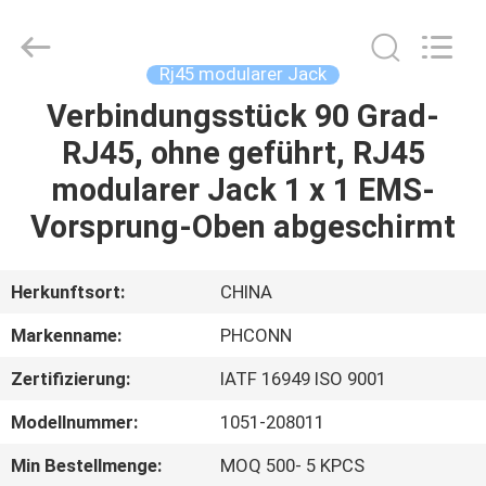
Dongguan
Penghui
Electronics
Co.,
Ltd..
Rj45 modularer Jack
All
Rights
Reserved.
Verbindungsstück 90 Grad-
HAUS
RJ45, ohne geführt, RJ45
PRODUKTE
modularer Jack 1 x 1 EMS-
Vorsprung-Oben abgeschirmt
ÜBER
UNS
Herkunftsort:
CHINA
Markenname:
PHCONN
FABRIK-
Zertifizierung:
IATF 16949 ISO 9001
AUSFLUG
Modellnummer:
1051-208011
QUALITÄTSKONTROLLE
Min Bestellmenge:
MOQ 500- 5 KPCS