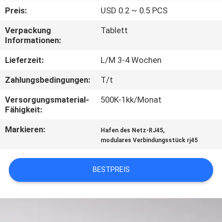
Preis:
USD 0.2 ~ 0.5 PCS
TRETEN
Verpackung
Tablett
SIE
Informationen:
MIT
Lieferzeit:
L/M 3-4 Wochen
UNS
Zahlungsbedingungen:
T/t
IN
Versorgungsmaterial-
500K-1kk/Monat
VERBINDUNG
Fähigkeit:
Markieren:
,
Hafen des Netz-RJ45
VR
modulares Verbindungsstück rj45
SHOW
BESTPREIS
SITEMAP
PRIVACY