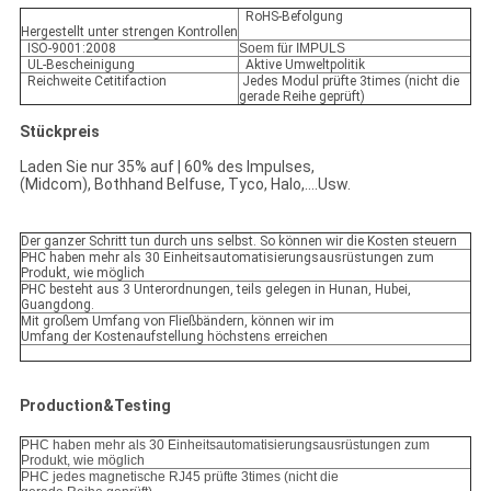
RoHS-Befolgung
Hergestellt unter strengen Kontrollen
ISO-9001:2008
Soem für IMPULS
UL-Bescheinigung
Aktive Umweltpolitik
Reichweite Cetitifaction
Jedes Modul prüfte 3times (nicht die
gerade Reihe geprüft)
Stückpreis
Laden Sie nur 35% auf | 60% des Impulses,
(Midcom), Bothhand Belfuse, Tyco, Halo,….Usw.
Der ganzer Schritt tun durch uns selbst. So können wir die Kosten steuern
PHC haben mehr als 30 Einheitsautomatisierungsausrüstungen zum
Produkt, wie möglich
PHC besteht aus 3 Unterordnungen, teils gelegen in Hunan, Hubei,
Guangdong.
Mit großem Umfang von Fließbändern, können wir im
Umfang der Kostenaufstellung höchstens erreichen
Production&Testing
PHC haben mehr als 30 Einheitsautomatisierungsausrüstungen zum
Produkt, wie möglich
PHC jedes magnetische RJ45 prüfte 3times (nicht die