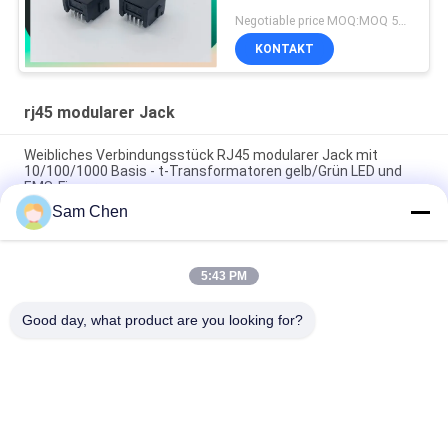
Negotiable price MOQ:MOQ 500- 5 KPCS
KONTAKT
rj45 modularer Jack
Weibliches Verbindungsstück RJ45 modularer Jack mit
10/100/1000 Basis - t-Transformatoren gelb/Grün LED und
EMS-Finger
Sam Chen
modulares Jack 18.1L schwarzes horizontales Plastik
Ethernet 1x1 Molex RJ45
5:43 PM
Anerkannte 8P8C RJ45 SMT Jack Zurückhaltung STP ROHS
mit Lötmittel-Auflage
Good day, what product are you looking for?
Beliebte Kategorien
Alle
Rj45 Modularer Jack
RJ45 Ethernet Jack