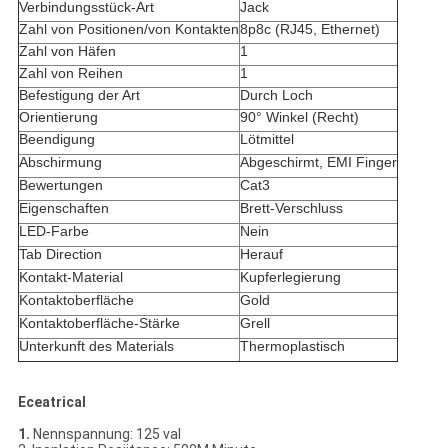
Verbindungsstück-Art
Jack
Zahl von Positionen/von Kontakten
8p8c (RJ45, Ethernet)
Zahl von Häfen
1
Zahl von Reihen
1
Befestigung der Art
Durch Loch
Orientierung
90° Winkel (Recht)
Beendigung
Lötmittel
Abschirmung
Abgeschirmt, EMI Finger
Bewertungen
Cat3
Eigenschaften
Brett-Verschluss
LED-Farbe
Nein
Tab Direction
Herauf
Kontakt-Material
Kupferlegierung
Kontaktoberfläche
Gold
Kontaktoberfläche-Stärke
Grell
Unterkunft des Materials
Thermoplastisch
Eceatrical
1.
Nennspannung: 125 val