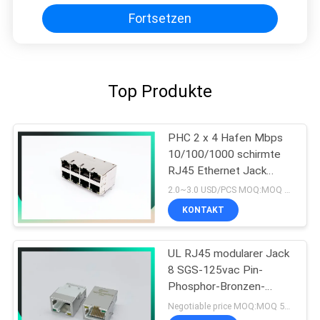
Fortsetzen
Top Produkte
PHC 2 x 4 Hafen Mbps
10/100/1000 schirmte
RJ45 Ethernet Jack
OHNE LED ab
2.0~3.0 USD/PCS MOQ:MOQ 500- 5 KPCS
KONTAKT
UL RJ45 modularer Jack
8 SGS-125vac Pin-
Phosphor-Bronzen-
Material
Negotiable price MOQ:MOQ 500- 5 KPCS