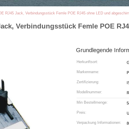
E RJ45 Jack, Verbindungsstück Femle POE RJ45 ohne LED und abgeschirmt
ack, Verbindungsstück Femle POE RJ4
Grundlegende Infor
Herkunftsort:
G
Markenname:
Zertifizierung:
I
Modellnummer:
R
Min Bestellmenge:
5
Preis:
U
Verpackung Informationen:
8