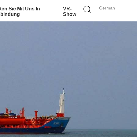
German
ten Sie Mit Uns In
VR-
rbindung
Show