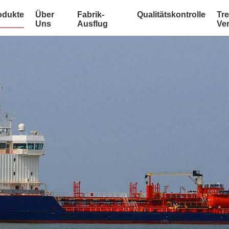
odukte
Über
Fabrik-
Qualitätskontrolle
Tre
Uns
Ausflug
Ve