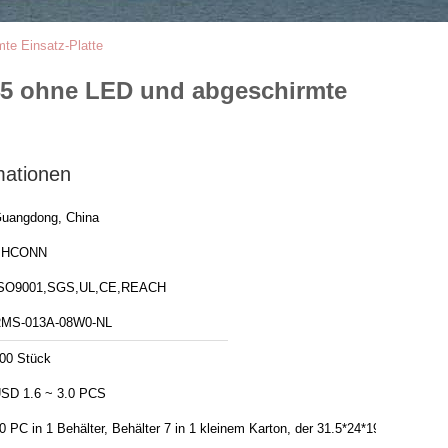
e Einsatz-Platte
5 ohne LED und abgeschirmte
mationen
uangdong, China
PHCONN
SO9001,SGS,UL,CE,REACH
MS-013A-08W0-NL
00 Stück
SD 1.6 ~ 3.0 PCS
0 PC in 1 Behälter, Behälter 7 in 1 kleinem Karton, der 31.5*24*19