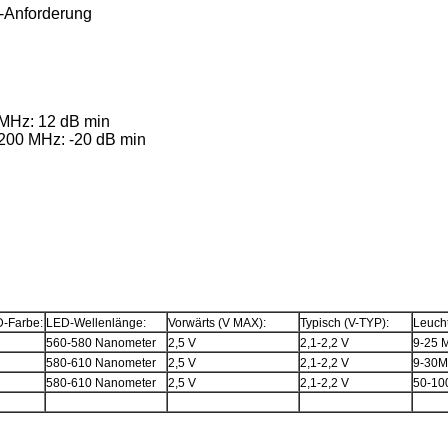
3-Anforderung
 MHz: 12 dB min
 200 MHz: -20 dB min
-Farbe:
LED-Wellenlänge:
Vorwärts (V MAX):
Typisch (V-TYP):
Leuch
560-580 Nanometer
2,5 V
2,1-2,2 V
9-25 
580-610 Nanometer
2,5 V
2,1-2,2 V
9-30
580-610 Nanometer
2,5 V
2,1-2,2 V
50-1