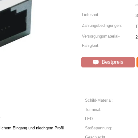
c
Lieferzeit:
3
Zahlungsbedingungen:
T
Versorgungsmaterial-
2
Fähigkeit:
Bestpreis
Schild-Material:
Terminal:
T
LED:
lichem Eingang und niedrigem Profil
Stoßspannung:
Geschlecht: