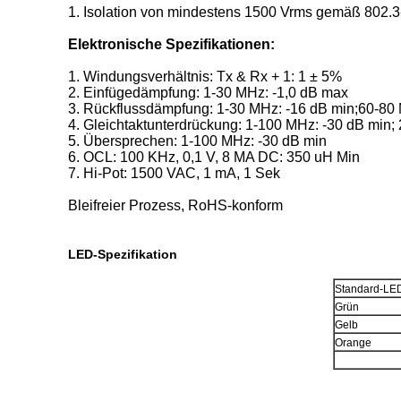
1. Isolation von mindestens 1500 Vrms gemäß 802.
Elektronische Spezifikationen:
1. Windungsverhältnis: Tx & Rx + 1: 1 ± 5%
2. Einfügedämpfung: 1-30 MHz: -1,0 dB max
3. Rückflussdämpfung: 1-30 MHz: -16 dB min;60-80
4. Gleichtaktunterdrückung: 1-100 MHz: -30 dB min;
5. Übersprechen: 1-100 MHz: -30 dB min
6. OCL: 100 KHz, 0,1 V, 8 MA DC: 350 uH Min
7. Hi-Pot: 1500 VAC, 1 mA, 1 Sek
Bleifreier Prozess, RoHS-konform
LED-Spezifikation
Standard-LED
Grün
Gelb
Orange