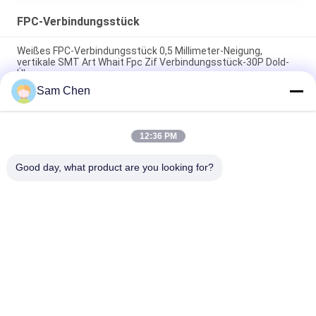
FPC-Verbindungsstück
Weißes FPC-Verbindungsstück 0,5 Millimeter-Neigung,
vertikale SMT Art Whait Fpc Zif Verbindungsstück-30P Dold-
Überzog
Sam Chen
Stifte H 1.5mm des 1,0 Millimeter-Neigungs-FPC
Verbindungsstück-4 herauf Art Löten des Kontakt-ZIF
12:36 PM
Verbindungsstück 1,0 Millimeter-Neigungs-B Fpc Zif 180 Grad-
Einsatz-Platten-Löten
Good day, what product are you looking for?
Beliebte Kategorien
Alle
Rj45 Modularer Jack
RJ45 Ethernet Jack
Magnetisches RJ45 
RJ11 RJ45 Jack
Jack