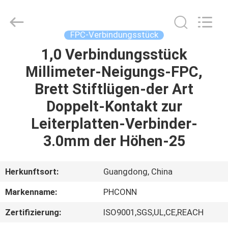
Dongguan
Penghui
Electronics
Co.,
Ltd..
FPC-Verbindungsstück
All
Rights
Reserved.
1,0 Verbindungsstück
HAUS
Millimeter-Neigungs-FPC,
PRODUKTE
Brett Stiftlügen-der Art
Doppelt-Kontakt zur
ÜBER
Leiterplatten-Verbinder-
UNS
3.0mm der Höhen-25
FABRIK-
Herkunftsort:
Guangdong, China
AUSFLUG
Markenname:
PHCONN
Zertifizierung:
ISO9001,SGS,UL,CE,REACH
QUALITÄTSKONTROLLE