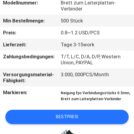
Modellnummer:
Brett zum Leiterplatten-
Verbinder
TRETEN
Min Bestellmenge:
500 Stück
SIE
MIT
Preis:
0.8~1.2 USD/PCS
UNS
Lieferzeit:
Tage 3-15work
IN
Zahlungsbedingungen:
T/T, L/C, D/A, D/P, Western
VERBINDUNG
Union, PAYPAL
Versorgungsmaterial-
3.000, 000PCS/Month
Fähigkeit:
VR
SHOW
Markieren:
,
Neigung fpc Verbindungsstücks 0.5mm
Brett zum Leiterplatten-Verbinder
SITEMAP
BESTPREIS
PRIVACY