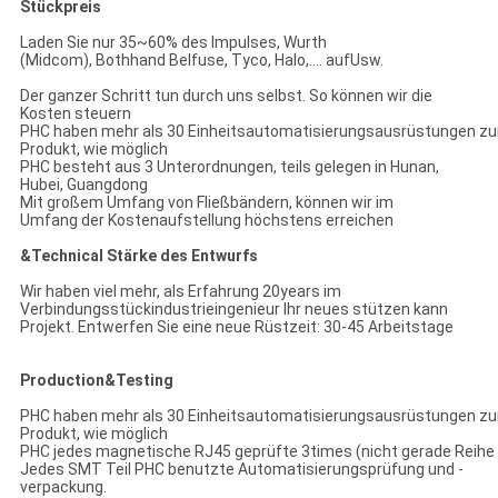
Stückpreis
Laden Sie nur 35~60% des Impulses, Wurth
(Midcom), Bothhand Belfuse, Tyco, Halo,…. aufUsw.
Der ganzer Schritt tun durch uns selbst. So können wir die
Kosten steuern
PHC haben mehr als 30 Einheitsautomatisierungsausrüstungen z
Produkt, wie möglich
PHC besteht aus 3 Unterordnungen, teils gelegen in Hunan,
Hubei, Guangdong
Mit großem Umfang von Fließbändern, können wir im
Umfang der Kostenaufstellung höchstens erreichen
&Technical Stärke des Entwurfs
Wir haben viel mehr, als Erfahrung 20years im
Verbindungsstückindustrieingenieur Ihr neues stützen kann
Projekt. Entwerfen Sie eine neue Rüstzeit: 30-45 Arbeitstage
Production&Testing
PHC haben mehr als 30 Einheitsautomatisierungsausrüstungen z
Produkt, wie möglich
PHC jedes magnetische RJ45 geprüfte 3times (nicht gerade Reihe 
Jedes SMT Teil PHC benutzte Automatisierungsprüfung und -
verpackung.