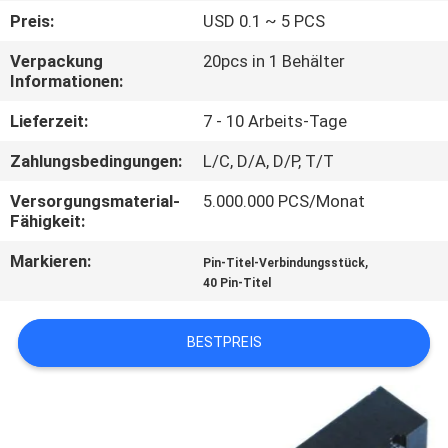
Preis:
USD 0.1 ~ 5 PCS
TRETEN
Verpackung
20pcs in 1 Behälter
SIE
Informationen:
MIT
Lieferzeit:
7 - 10 Arbeits-Tage
UNS
Zahlungsbedingungen:
L/C, D/A, D/P, T/T
IN
Versorgungsmaterial-
5.000.000 PCS/Monat
VERBINDUNG
Fähigkeit:
Markieren:
,
Pin-Titel-Verbindungsstück
VR
40 Pin-Titel
SHOW
BESTPREIS
SITEMAP
PRIVACY