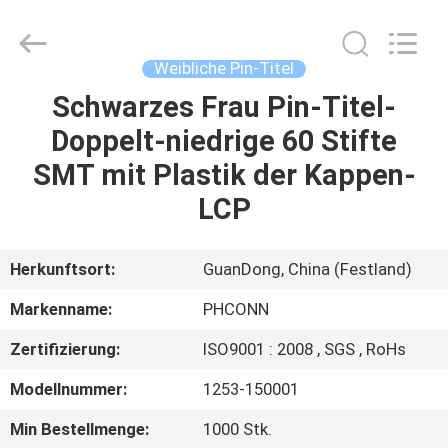
Dongguan
Penghui
Electronics
Co.,
Ltd..
Weibliche Pin-Titel
All
Rights
Reserved.
Schwarzes Frau Pin-Titel-
HAUS
Doppelt-niedrige 60 Stifte
PRODUKTE
SMT mit Plastik der Kappen-
LCP
ÜBER
UNS
Herkunftsort:
GuanDong, China (Festland)
Markenname:
PHCONN
FABRIK-
Zertifizierung:
ISO9001 : 2008 , SGS , RoHs
AUSFLUG
Modellnummer:
1253-150001
QUALITÄTSKONTROLLE
Min Bestellmenge:
1000 Stk.