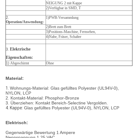
NEIGUNG 2 mit Kappe
2)Verfügbar in SMD, T
2.
1)PWB-Versammlung
Operation/Anwendung:
2)Brett zum Brett
3)Positions-Maschine, Fernsehen,
4)Nabe, Fräser, Schalter
Elektrische
3.
Eigenschaften:
1)
Abgeschirmt
Ohne
Material:
1.
Wohnungs-Material: Glas gefülltes Polyester (UL94V-0),
NYLON, LCP
2. Kontakt-Material: Phosphor-Bronze
3. Überziehen: Kontakt Bereich-Selectine Vergolden.
4. Kappe:
Glas gefülltes Polyester (UL94V-0), NYLON, LCP
Elektrisch:
Gegenwärtige Bewertung 1 Ampere
Nennspannung 1,25 VAC