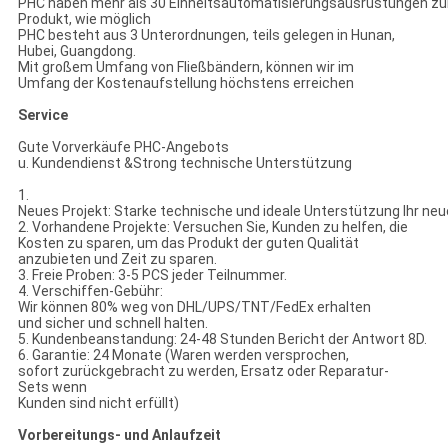
PHC haben mehr als 30 Einheitsautomatisierungsausrüstungen z
Produkt, wie möglich
PHC besteht aus 3 Unterordnungen, teils gelegen in Hunan,
Hubei, Guangdong.
Mit großem Umfang von Fließbändern, können wir im
Umfang der Kostenaufstellung höchstens erreichen
Service
Gute Vorverkäufe PHC-Angebots
u. Kundendienst &Strong technische Unterstützung
1.
Neues Projekt: Starke technische und ideale Unterstützung Ihr neu
2. Vorhandene Projekte: Versuchen Sie, Kunden zu helfen, die
Kosten zu sparen, um das Produkt der guten Qualität
anzubieten und Zeit zu sparen.
3. Freie Proben: 3-5 PCS jeder Teilnummer.
4. Verschiffen-Gebühr:
Wir können 80% weg von DHL/UPS/TNT/FedEx erhalten
und sicher und schnell halten.
5. Kundenbeanstandung: 24-48 Stunden Bericht der Antwort 8D.
6. Garantie: 24 Monate (Waren werden versprochen,
sofort zurückgebracht zu werden, Ersatz oder Reparatur-
Sets wenn
Kunden sind nicht erfüllt)
Vorbereitungs- und Anlaufzeit