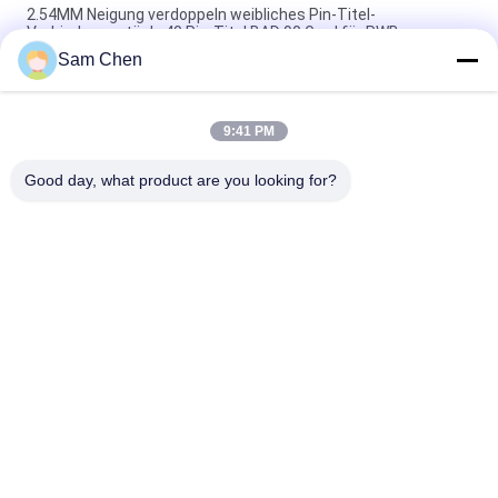
2.54MM Neigung verdoppeln weibliches Pin-Titel-
Verbindungsstück, 40 Pin-Titel BAD 90 Grad für PWB
Sam Chen
Rundes Neigungs-Verbindungsstück BAD Frau Pin-Titel-
1.27MM 180 Grad für PWB-Einsatz-Platte
9:41 PM
Weibliches der Titel-1.27mm Stift-SMT LCP Neigungs-
Doppelt-der Reihen-50 schwarzes Plastikvergoldetes
Good day, what product are you looking for?
Beliebte Kategorien
Alle
Rj45 Modularer Jack
RJ45 Ethernet Jack
Magnetisches RJ45 
RJ11 RJ45 Jack
Jack
90 Grad Rj45
SMD RJ45
Verbindungsstück 
POE Rj45 Jack